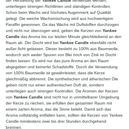
der Herstellung der
Yankee Candle
verwendet werden,
unterliegen strengen Richtlinien und ständigen Kontrollen.
Schon beim Wachs wird höchstes Augenmerk auf Qualität
gelegt. Die weiche Wachsmischung wird aus hochwertigem
Paraffin gewonnen. Da das Wachs mit Duftstoffen durchzogen
und nicht nur überzogen wird, geben die Kerzen von
Yankee
Candle
das Aroma bis zur letzten Minute gleichbleibend an den
Raum ab. Der Docht wird bei
Yankee Candle
ebenfalls nicht
außer Acht gelassen. Dieser besteht zu 100% aus Baumwolle,
wodurch sich weder Spuren von Blei noch von Zink im Docht
finden lassen. Es wird nur das pure Aroma an den Raum
abgegeben und keinerlei Schadstoffe. Durch die Verwendung
von 100% Baumwolle ist gewährleistet, dass die Kerze
gleichmäßig abbrennt. Die synthetischen und ätherischen Öle
geben nicht nur einen authentischen Duft ab, sondern
unterliegen auch strengen Kontrollen. Die Aromen der Kerzen
von
Yankee Candle
sind nicht nur in unmittelbarer Umgebung
der Kerze zu riechen, sie erfüllen den gesamten Raum mit
einem zarten Aroma, das die Sinne belebt. Damit sich das
Aroma vollständig entfalten kann, sollten die Kerzen von Yankee
Candle mindestens zwei bis drei Stunden durchgehend
brennen.