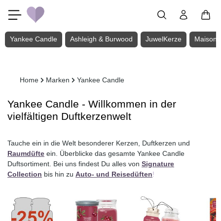
Zum Hauptinhalt springen
Yankee Candle
Ashleigh & Burwood
JuwelKerze
Maison 
Home
Marken
Yankee Candle
Yankee Candle - Willkommen in der
vielfältigen Duftkerzenwelt
Tauche ein in die Welt besonderer Kerzen, Duftkerzen und
Raumdüfte
ein. Überblicke das gesamte Yankee Candle
Duftsortiment. Bei uns findest Du alles von
Signature
Collection
bis hin zu
Auto- und Reisedüften
!